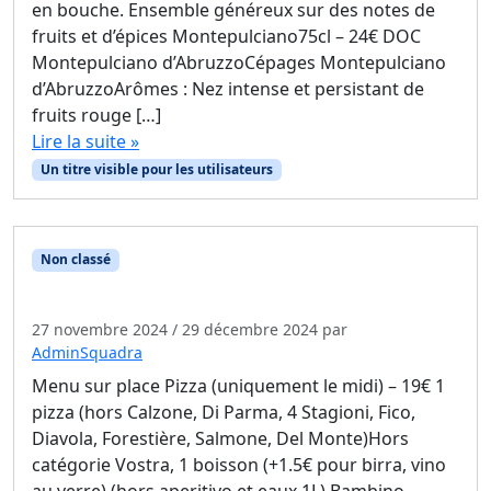
en bouche. Ensemble généreux sur des notes de
fruits et d’épices Montepulciano75cl – 24€ DOC
Montepulciano d’AbruzzoCépages Montepulciano
d’AbruzzoArômes : Nez intense et persistant de
fruits rouge […]
Lire la suite »
Un titre visible pour les utilisateurs
Non classé
XX-Modele-Encart sans image
27 novembre 2024
/
29 décembre 2024
par
AdminSquadra
Menu sur place Pizza (uniquement le midi) – 19€ 1
pizza (hors Calzone, Di Parma, 4 Stagioni, Fico,
Diavola, Forestière, Salmone, Del Monte)Hors
catégorie Vostra, 1 boisson (+1.5€ pour birra, vino
au verre) (hors aperitivo et eaux 1L) Bambino –