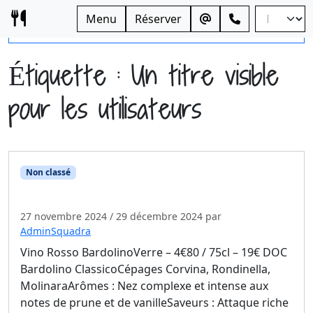
Skip to content
Menu
Réserver
Open side menu
Étiquette :
Un titre visible
pour les utilisateurs
Non classé
XX-Modele-Encart avec image
27 novembre 2024
/
29 décembre 2024
par
AdminSquadra
Vino Rosso BardolinoVerre – 4€80 / 75cl – 19€ DOC
Bardolino ClassicoCépages Corvina, Rondinella,
MolinaraArômes : Nez complexe et intense aux
notes de prune et de vanilleSaveurs : Attaque riche