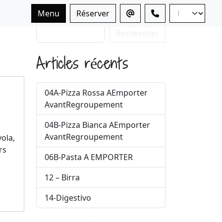
Menu
Réserver
Rechercher
Rechercher
Articles récents
04A-Pizza Rossa AEmporter
AvantRegroupement
04B-Pizza Bianca AEmporter
AvantRegroupement
vola,
rs
06B-Pasta A EMPORTER
1
12 – Birra
14-Digestivo