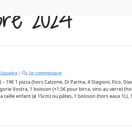
bre 2024
s
nSquadra
|
Un commentaire
u
– 19€ 1 pizza (hors Calzone, Di Parma, 4 Stagioni, Fico, Dia
r
orie Vostra, 1 boisson (+1.5€ pour birra, vino au verre) (ho
0
 taille enfant (ø 15cm) ou pâtes, 1 boisson (hors eaux 1L), 
1
-
M
e
n
u