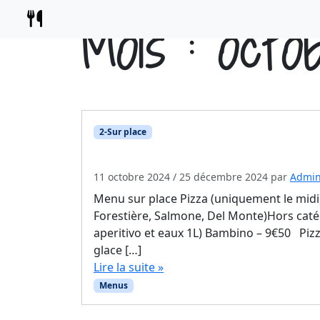
Skip to content
Mois :
octo
2-Sur place
01-Menu sur place
11 octobre 2024
/
25 décembre 2024
par
Admi
Menu sur place Pizza (uniquement le midi) 
Forestière, Salmone, Del Monte)Hors catég
aperitivo et eaux 1L) Bambino – 9€50 Pizza
glace […]
Lire la suite »
Menus