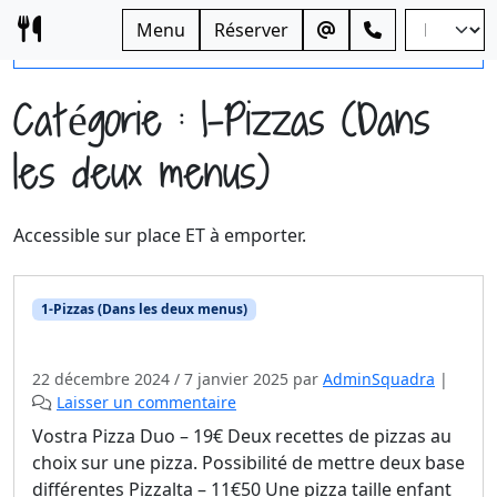
Skip to content
Menu
Réserver
Open side menu
Catégorie :
1-Pizzas (Dans
les deux menus)
Accessible sur place ET à emporter.
1-Pizzas (Dans les deux menus)
05-Vostra pizza SurPlace AvantRegroupement
22 décembre 2024
/
7 janvier 2025
par
AdminSquadra
|
Laisser un commentaire
Vostra Pizza Duo – 19€ Deux recettes de pizzas au
choix sur une pizza. Possibilité de mettre deux base
différentes Pizzalta – 11€50 Une pizza taille enfant