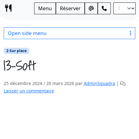
Skip to content
Menu
Réserver
Home
2-Sur place
13-Soft
Open side menu
2-Sur place
13-Soft
25 décembre 2024
/
20 mars 2026
par
AdminSquadra
|
Laisser un commentaire