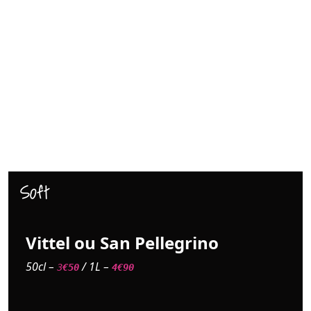
Soft
Vittel ou San Pellegrino
50cl –
/ 1L –
3
€50
4€90